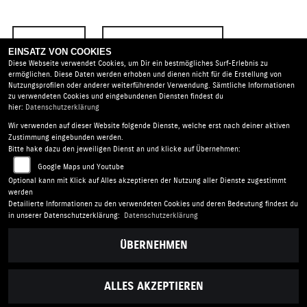
ZURÜCK
TEILEN
EINSATZ VON COOKIES
Diese Webseite verwendet Cookies, um Dir ein bestmögliches Surf-Erlebnis zu
ermöglichen. Diese Daten werden erhoben und dienen nicht für die Erstellung von
Nutzungsprofilen oder anderer weiterführender Verwendung. Sämtliche Informationen
zu verwendeten Cookies und eingebundenen Diensten findest du
hier:
Datenschutzerklärung
Wir verwenden auf dieser Website folgende Dienste, welche erst nach deiner aktiven
Mansour Motorradtechnik |
Burgunderstr. 51a | 40549
Zustimmung eingebunden werden.
Düsseldorf | Deutschland
Bitte hake dazu den jeweiligen Dienst an und klicke auf Übernehmen:
AGB
|
Impressum
|
Datenschutz
|
Disclaimer
|
Google Maps und Youtube
Barrierefreiheit
|
Batterieverordnung
Optional kann mit Klick auf Alles akzeptieren der Nutzung aller Dienste zugestimmt
werden
Detailierte Informationen zu den verwendeten Cookies und deren Bedeutung findest du
Folgen Sie uns
in unserer Datenschutzerklärung:
Datenschutzerklärung
ÜBERNEHMEN
ALLES AKZEPTIEREN