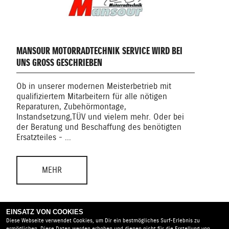
MANSOUR MOTORRADTECHNIK SERVICE WIRD BEI
WER
UNS GROSS GESCHRIEBEN
- Mei
Ob in unserer modernen Meisterbetrieb mit
mode
qualifiziertem Mitarbeitern für alle nötigen
Abho
Reparaturen, Zubehörmontage,
Reif
Instandsetzung, TÜV und vielem mehr. Oder bei
...
der Beratung und Beschaffung des benötigten
Ersatzteiles - ...
MEHR
EINSATZ VON COOKIES
Diese Webseite verwendet Cookies, um Dir ein bestmögliches Surf-Erlebnis zu
ermöglichen. Diese Daten werden erhoben und dienen nicht für die Erstellung von